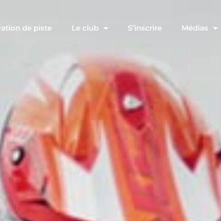
ation de piste
Le club
S’inscrire
Médias