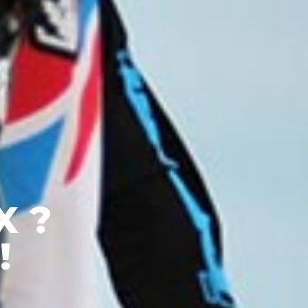
X ?
!