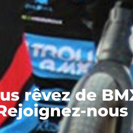
us rêvez de BM
Rejoignez-nous 