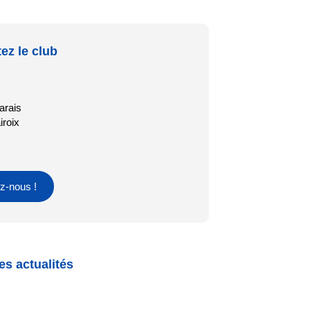
ez le club
arais
iroix
z-nous !
es actualités