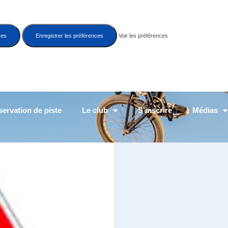
ces
Enregistrer les préférences
Voir les préférences
ervation de piste
Le club
S’inscrire
Médias